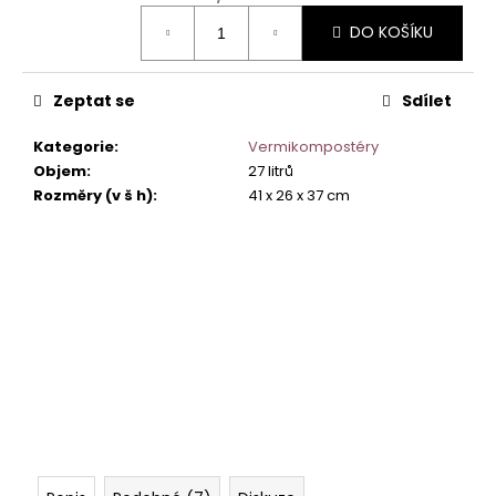
Měrná
DO KOŠÍKU
cena:
Zeptat se
Sdílet
Kategorie
:
Vermikompostéry
Objem
:
27 litrů
Rozměry (v š h)
:
41 x 26 x 37 cm