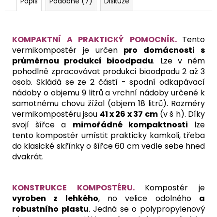
Popis
Podobné (7)
Diskuze
KOMPAKTNÍ A PRAKTICKÝ POMOCNÍK.
Tento
vermikompostér je určen
pro domácnosti s
průměrnou produkcí bioodpadu
. Lze v něm
pohodlně zpracovávat produkci bioodpadu 2 až 3
osob. Skládá se ze 2 částí - spodní odkapávací
nádoby o objemu 9 litrů a vrchní nádoby určené k
samotnému chovu žížal (objem 18 litrů). Rozměry
vermikompostéru jsou
41 x 26 x 37 cm
(v š h). Díky
svojí šířce a
mimořádné kompaktnosti
lze
tento kompostér umístit prakticky kamkoli, třeba
do klasické skřínky o šířce 60 cm vedle sebe hned
dvakrát.
KONSTRUKCE KOMPOSTÉRU.
Kompostér je
vyroben z lehkého
, no velice odolného
a
robustního plastu
. Jedná se o polypropylenový