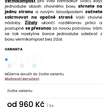
č
vermikompost
pro Vaši zahrádku
?
Stačí, když
u
jednoduše obsah chovného boxu
shrnete na
j
jednu stranu
a novým
bioodpadem
začnete
e
zakrmovat na opačné straně
Vaší chovné
m
nádoby.
Žížaly
ukončí rozdělanou práci a
e
postupně
se přesunou
za novou potravou. Vám
se tak naskytne šance jednoduše odebrat z
boxu vermikompost bez žížal.
VARIANTA
Můžeme doručit do:
Zvolte variantu
Možnosti doručení
Zvolte variantu
od
960 Kč
/ ks