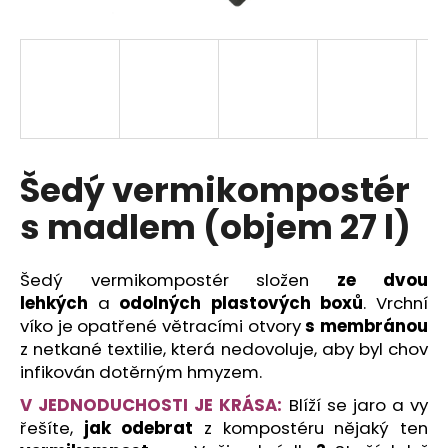
a
j
í
t
?
Šedý vermikompostér
s madlem (objem 27 l)
HLEDAT
Šedý vermikompostér složen
ze dvou
lehkých
a
odolných plastových boxů
. Vrchní
D
víko je opatřené větracími otvory
s membránou
o
z netkané textilie, která nedovoluje, aby byl chov
p
infikován dotěrným hmyzem.
o
V JEDNODUCHOSTI JE KRÁSA:
Blíží se jaro a vy
r
u
řešíte,
jak odebrat
z kompostéru nějaký ten