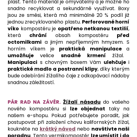
plast. Tento materiál je omývatelný a je možné ho
snadno recyklovat a sekundárně využívat. Boxy
jsou ze směsi, která má minimálně 20 % podíl již
jednou zrecyklovaného plastu.
Perforované horní
víko
kompostéru je
opatřeno netkanou textilií
,
která
chrání
obsah kompostéru
před
octomilkami
a jiným nepříjemným hmyzem. S
horním víkem je
praktická manipulace
a
umožňuje
velice
snadné krmení
žížal.
Manipulaci
s chovným boxem Vám
ulehčuje
i
praktické madlo a
postranní klipy
, díky kterým
bude odebírání žížalího čaje z odkapávací nádoby
snadnou záležitostí.
PÁR RAD NA ZÁVĚR.
Žížalí násadu
do vašeho
nového kompostéru si
lze objednat
taky na
našem e-shopu. Pokud potřebujete poradit, jak
postupovat při založení chovu kalifornských žížal,
koukněte na
krátký návod
nebo
navštivte naši
poradnu
. Tento vermikompostér
lze umístit i do