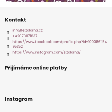
Z
á
Kontakt
p
a
info
@
zizalarna.cz
t
+420731171837
í
https://www.facebook.com/profile.php?id=1000861154
95352
https://www.instagram.com/zizalarna/
Přijímáme online platby
Instagram