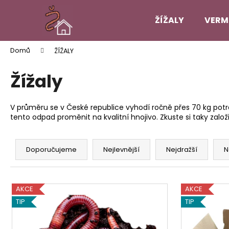
K
Přejít
na
o
ŽÍŽALY
VERM
obsah
Zpět
Zpět
š
do
do
í
Domů
ŽÍŽALY
k
obchodu
obchodu
Žížaly
V průměru se v České republice vyhodí ročně přes 70 kg po
tento odpad proměnit na kvalitní hnojivo. Zkuste si taky založ
Ř
a
Doporučujeme
Nejlevnější
Nejdražší
N
z
e
V
n
AKCE
AKCE
ý
í
TIP
TIP
p
p
i