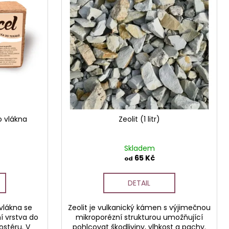
o vlákna
Zeolit (1 litr)
Skladem
65 Kč
od
DETAIL
vlákna se
Zeolit je vulkanický kámen s výjimečnou
í vrstva do
mikroporézní strukturou umožňující
stéru. V
pohlcovat škodliviny, vlhkost a pachy.