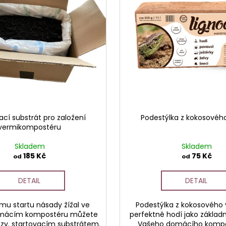
ací substrát pro založení
Podestýlka z kokosovéh
vermikompostéru
Skladem
Skladem
185 Kč
75 Kč
od
od
DETAIL
DETAIL
ímu startu násady žížal ve
Podestýlka z kokosového 
mácím kompostéru můžete
perfektně hodí jako základn
zv. startovacím substrátem.
Vašeho domácího kompo