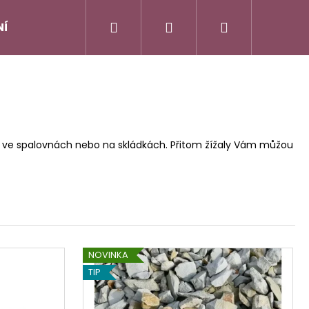
Hledat
Přihlášení
Nákupní
NÍ
OBCHODNÍ PODMÍNKY
KONTAKTUJTE NÁS
košík
í ve spalovnách nebo na skládkách. Přitom žížaly Vám můžou
NOVINKA
TIP