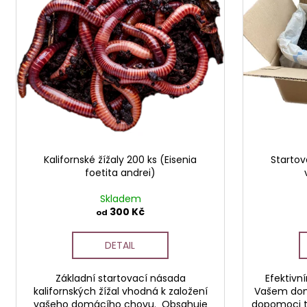
r
s
o
p
d
r
u
o
k
d
t
u
ů
k
t
ů
Kalifornské žížaly 200 ks (Eisenia
Startov
foetita andrei)
Skladem
300 Kč
od
DETAIL
Základní startovací násada
Efektivn
kalifornských žížal vhodná k založení
Vašem do
vašeho domácího chovu. Obsahuje
dopomoci t