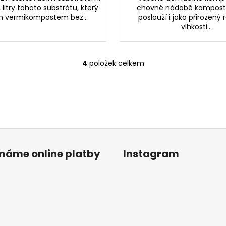
litry tohoto substrátu, který
chovné nádobě kompos
en vermikompostem bez...
poslouží i jako přirozený 
vlhkosti...
4
položek celkem
O
v
l
á
d
a
c
í
ímáme online platby
Instagram
p
r
v
k
y
v
ý