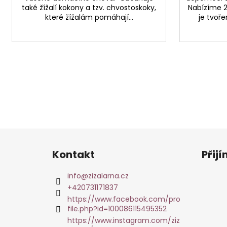
také žížalí kokony a tzv. chvostoskoky,
Nabízíme 2 
které žížalám pomáhají...
je tvoř
Z
á
Kontakt
Přij
p
a
info
@
zizalarna.cz
t
+420731171837
í
https://www.facebook.com/pro
file.php?id=100086115495352
https://www.instagram.com/ziz