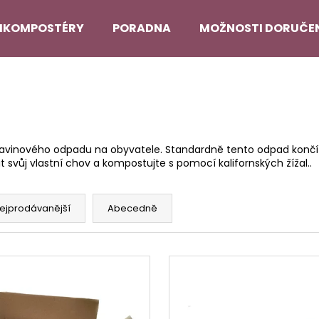
IKOMPOSTÉRY
PORADNA
MOŽNOSTI DORUČE
Co potřebujete najít?
HLEDAT
travinového odpadu na obyvatele. Standardně tento odpad konč
it svůj vlastní chov a kompostujte s pomocí kalifornských žížal..
Doporučujeme
ejprodávanější
Abecedně